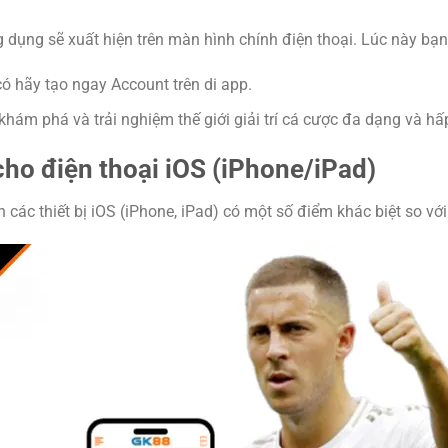
 dụng sẽ xuất hiện trên màn hình chính điện thoại. Lúc này bạn
 hãy tạo ngay Account trên di app.
hám phá và trải nghiệm thế giới giải trí cá cược đa dạng và hấp
ho điện thoại iOS (iPhone/iPad)
n các thiết bị iOS (iPhone, iPad) có một số điểm khác biệt so với