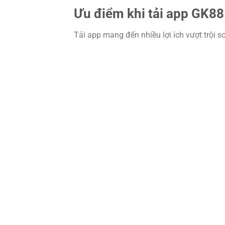
Ưu điểm khi tải app GK88
Tải app mang đến nhiều lợi ích vượt trội so