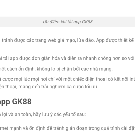
Ưu điểm khi tải app GK88
tránh được các trang web giả mạo, lừa đảo. App được thiết kế v
i tải app được đơn giản hóa và diễn ra nhanh chóng hơn so với 
một cách ổn định, không lo bị chặn bởi các nhà mạng.
ược mọi lúc mọi nơi chỉ với một chiếc điện thoại có kết nối int
ện thoại, mang đến trải nghiệm cá cược tối ưu.
 app GK88
lợi và an toàn, hãy lưu ý các yếu tố sau:
ernet mạnh và ổn định để tránh gián đoạn trong quá trình cài đặt