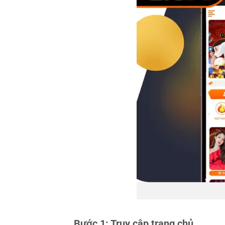
Bước 1: Truy cập trang chủ