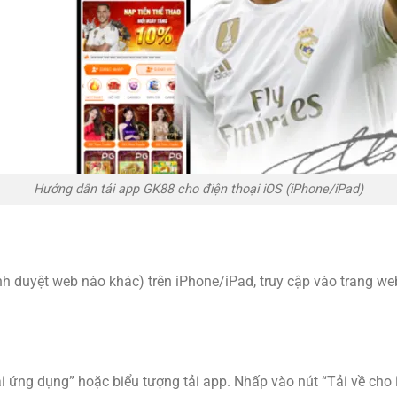
Hướng dẫn tải app GK88 cho điện thoại iOS (iPhone/iPad)
ình duyệt web nào khác) trên iPhone/iPad, truy cập vào trang w
ải ứng dụng” hoặc biểu tượng tải app. Nhấp vào nút “Tải về cho 