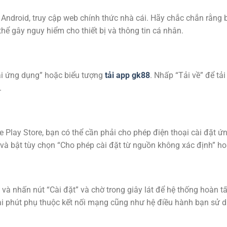
i Android, truy cập web chính thức nhà cái. Hãy chắc chắn rằng
thể gây nguy hiểm cho thiết bị và thông tin cá nhân.
Tải ứng dụng” hoặc biểu tượng
tải app gk88
. Nhấp “Tải về” để tải
.
e Play Store, bạn có thể cần phải cho phép điện thoại cài đặt 
 và bật tùy chọn “Cho phép cài đặt từ nguồn không xác định” h
 và nhấn nút “Cài đặt” và chờ trong giây lát để hệ thống hoàn tấ
vài phút phụ thuộc kết nối mạng cũng như hệ điều hành bạn sử 