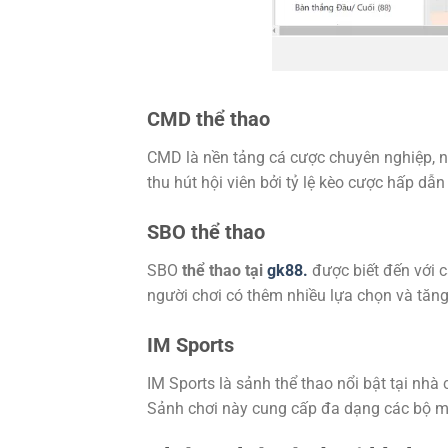
CMD thể thao
CMD là nền tảng cá cược chuyên nghiệp, n
thu hút hội viên bởi tỷ lệ kèo cược hấp dẫn
SBO thể thao
SBO
thể thao tại
gk88.
được biết đến với c
người chơi có thêm nhiều lựa chọn và tăng
IM Sports
IM Sports là sảnh thể thao nổi bật tại nhà 
Sảnh chơi này cung cấp đa dạng các bộ m