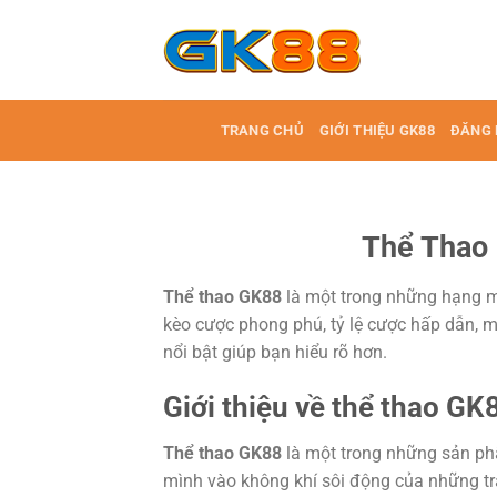
Chuyển
đến
nội
dung
TRANG CHỦ
GIỚI THIỆU GK88
ĐĂNG 
Thể Thao 
Thể thao GK88
là một trong những hạng mụ
kèo cược phong phú, tỷ lệ cược hấp dẫn, m
nổi bật giúp bạn hiểu rõ hơn.
Giới thiệu về thể thao GK
Thể thao GK88
là một trong những sản ph
mình vào không khí sôi động của những trậ