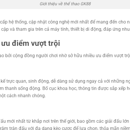
Giới thiệu về thể thao GK88
ấp hệ thống, cập nhật công nghệ mới nhất để mang đến cho ngư
ập và tham gia trên cả máy tính, thiết bị di động, đáp ứng nhu c
ưu điểm vượt trội
ao bởi cộng đồng người chơi nhờ sở hữu nhiều ưu điểm vượt trộ
t kế trực quan, sinh động, dễ dàng sử dụng ngay cả với những n
âm thanh sống động. Bố cục khoa học, thông tin được sắp xếp hợ
 một cách nhanh chóng.
đấu mới nhất từ khắp nơi trên thế giới, bao gồm các giải đấu l
 trăm trận đấu với đa dạng kèo cược để lựa chọn, thỏa mãn niề