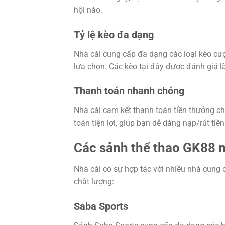
hội nào.
Tỷ lệ kèo đa dạng
Nhà cái cung cấp đa dạng các loại kèo cượ
lựa chọn. Các kèo tại đây được đánh giá là 
Thanh toán nhanh chóng
Nhà cái cam kết thanh toán tiền thưởng c
toán tiện lợi, giúp bạn dễ dàng nạp/rút tiề
Các sảnh thể thao GK88 n
Nhà cái có sự hợp tác với nhiều nhà cung
chất lượng:
Saba Sports