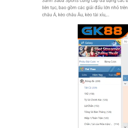
Sảnh Saba Sports cung cấp đa dạng các bộ
liên tục, bao gồm các giải đấu lớn nhỏ trê
châu Á, kèo châu Âu, kèo tài xỉu,…