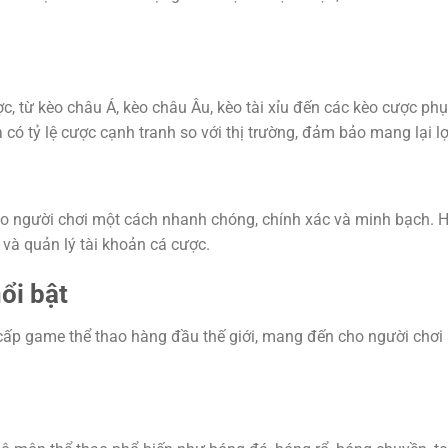
c, từ kèo châu Á, kèo châu Âu, kèo tài xỉu đến các kèo cược ph
có tỷ lệ cược cạnh tranh so với thị trường, đảm bảo mang lại lợi
ho người chơi một cách nhanh chóng, chính xác và minh bạch. 
n và quản lý tài khoản cá cược.
ổi bật
 cấp game thể thao hàng đầu thế giới, mang đến cho người chơi