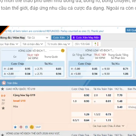
 môn thể thao phổ biến như bóng đá, bóng rổ, bóng chuyền, te
n toàn thế giới, đáp ứng nhu cầu cá cược đa dạng. Ngoài ra còn