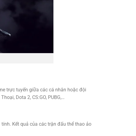
ame trực tuyến giữa các cá nhân hoặc đội
 Thoại, Dota 2, CS:GO, PUBG,…
ính. Kết quả của các trận đấu thể thao ảo