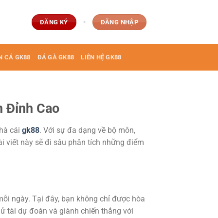
-
ĐĂNG KÝ
ĐĂNG NHẬP
N CÁ GK88
ĐÁ GÀ GK88
LIÊN HỆ GK88
n Đỉnh Cao
nhà cái
gk88
. Với sự đa dạng về bộ môn,
i viết này sẽ đi sâu phân tích những điểm
mỗi ngày. Tại đây, bạn không chỉ được hòa
hử tài dự đoán và giành chiến thắng với