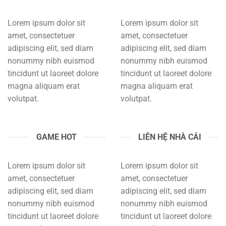
Lorem ipsum dolor sit
Lorem ipsum dolor sit
amet, consectetuer
amet, consectetuer
adipiscing elit, sed diam
adipiscing elit, sed diam
nonummy nibh euismod
nonummy nibh euismod
tincidunt ut laoreet dolore
tincidunt ut laoreet dolore
magna aliquam erat
magna aliquam erat
volutpat.
volutpat.
GAME HOT
LIÊN HỆ NHÀ CÁI
Lorem ipsum dolor sit
Lorem ipsum dolor sit
amet, consectetuer
amet, consectetuer
adipiscing elit, sed diam
adipiscing elit, sed diam
nonummy nibh euismod
nonummy nibh euismod
tincidunt ut laoreet dolore
tincidunt ut laoreet dolore