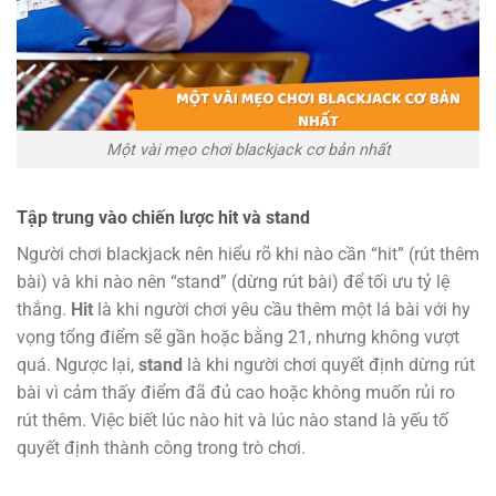
Một vài mẹo chơi blackjack cơ bản nhất
Tập trung vào chiến lược hit và stand
Người chơi blackjack nên hiểu rõ khi nào cần “hit” (rút thêm
bài) và khi nào nên “stand” (dừng rút bài) để tối ưu tỷ lệ
thắng.
Hit
là khi người chơi yêu cầu thêm một lá bài với hy
vọng tổng điểm sẽ gần hoặc bằng 21, nhưng không vượt
quá. Ngược lại,
stand
là khi người chơi quyết định dừng rút
bài vì cảm thấy điểm đã đủ cao hoặc không muốn rủi ro
rút thêm. Việc biết lúc nào hit và lúc nào stand là yếu tố
quyết định thành công trong trò chơi.