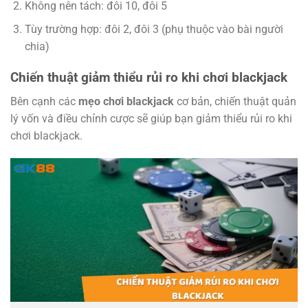
Không nên tách: đôi 10, đôi 5
Tùy trường hợp: đôi 2, đôi 3 (phụ thuộc vào bài người
chia)
Chiến thuật giảm thiểu rủi ro khi chơi blackjack
Bên cạnh các
mẹo chơi blackjack
cơ bản, chiến thuật quản
lý vốn và điều chỉnh cược sẽ giúp bạn giảm thiểu rủi ro khi
chơi blackjack.