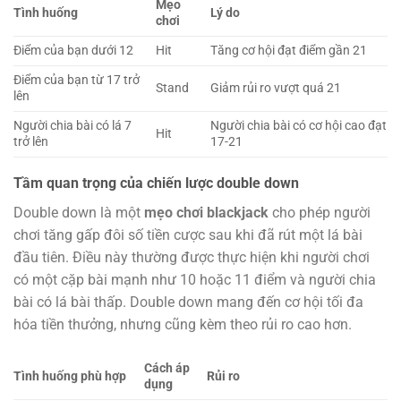
Mẹo
Tình huống
Lý do
chơi
Điểm của bạn dưới 12
Hit
Tăng cơ hội đạt điểm gần 21
Điểm của bạn từ 17 trở
Stand
Giảm rủi ro vượt quá 21
lên
Người chia bài có lá 7
Người chia bài có cơ hội cao đạt
Hit
trở lên
17-21
Tầm quan trọng của chiến lược double down
Double down là một
mẹo chơi blackjack
cho phép người
chơi tăng gấp đôi số tiền cược sau khi đã rút một lá bài
đầu tiên. Điều này thường được thực hiện khi người chơi
có một cặp bài mạnh như 10 hoặc 11 điểm và người chia
bài có lá bài thấp. Double down mang đến cơ hội tối đa
hóa tiền thưởng, nhưng cũng kèm theo rủi ro cao hơn.
Cách áp
Tình huống phù hợp
Rủi ro
dụng