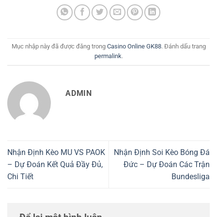
Mục nhập này đã được đăng trong
Casino Online GK88
. Đánh dấu trang
permalink
.
ADMIN
Nhận Định Kèo MU VS PAOK
Nhận Định Soi Kèo Bóng Đá
– Dự Đoán Kết Quả Đầy Đủ,
Đức – Dự Đoán Các Trận
Chi Tiết
Bundesliga