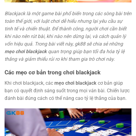
Blackjack là một game bài phổ biến trong các sòng bài trên
toàn thế giới, với luật chơi dễ hiểu nhưng lại yêu cầu sự
tinh tế và chiến thuật. Để thành công, người chơi cần biết
khi nào nên rút bài, khi nào nên dừng lại, và cách quản lý
vốn hiệu quả. Trong bài viết này, gk88 sẽ chia sẻ những
mẹo chơi blackjack
quan trọng giúp bạn tối đa hóa tỷ lệ
thắng và giảm thiểu rủi ro khi tham gia trò chơi này.
Các mẹo cơ bản trong chơi blackjack
Khi chơi blackjack, các
mẹo chơi blackjack
cơ bản giúp
bạn có quyết định sáng suốt trong mọi ván bài. Chiến lược
đánh bài đúng cách có thể nâng cao tỷ lệ thắng của bạn.